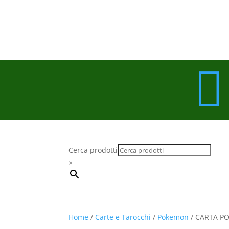

Spedizione gratuita
Per ordini superiori a 49,00 €
Cerca prodotti
×
Home
/
Carte e Tarocchi
/
Pokemon
/ CARTA P