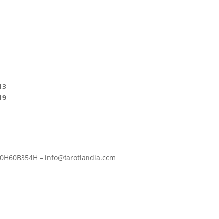
m
13
19
S90H60B354H – info@tarotlandia.com