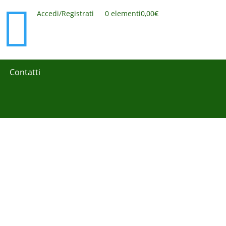

Accedi/Registrati
0 elementi
0,00€
Contatti
BUONO ACQUISTO DI 10€
Per il tuo primo acquisto!