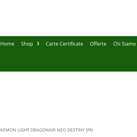
Home
Shop
Carte Certificate
Offerte
Chi Siamo
Offerte fino al 50%
Sempre aggiornate!
OKEMON LIGHT DRAGONAIR NEO DESTINY JPN