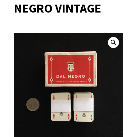
NEGRO VINTAGE