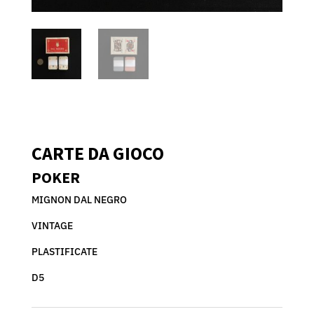
CARTE DA GIOCO
POKER
MIGNON DAL NEGRO
VINTAGE
PLASTIFICATE
D5