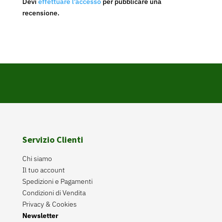
Devi
effettuare l’accesso
per pubblicare una
recensione.
Servizio Clienti
Chi siamo
Il tuo account
Spedizioni e Pagamenti
Condizioni di Vendita
Privacy & Cookies
Newsletter