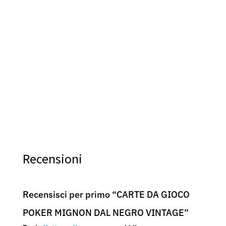
CARTE DA GIOCO POKER BOLLO DI STATO 1939
CAR
VIASSONE VINTAGE
Recensioni
Recensisci per primo “CARTE DA GIOCO
POKER MIGNON DAL NEGRO VINTAGE”