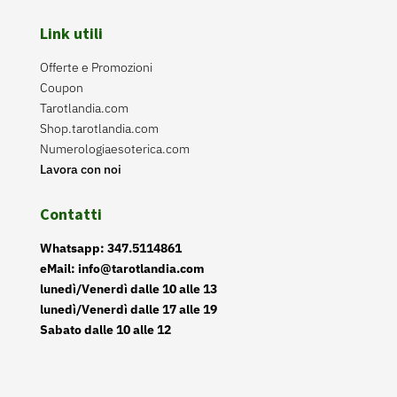
Link utili
Offerte e Promozioni
Coupon
Tarotlandia.com
Shop.tarotlandia.com
Numerologiaesoterica.com
Lavora con noi
Contatti
Whatsapp: 347.5114861
eMail: info@tarotlandia.com
lunedì/Venerdì dalle 10 alle 13
lunedì/Venerdì dalle 17 alle 19
Sabato dalle 10 alle 12