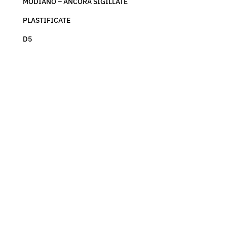
MODIANO – ANCORA SIGILLATE
PLASTIFICATE
D5
Carte da Gioco Regionali – Lombarde – Modiano
– Vintage Rare
44,90
€