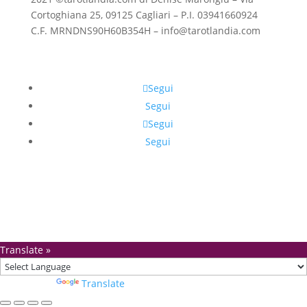
Cortoghiana 25, 09125 Cagliari – P.I. 03941660924
C.F. MRNDNS90H60B354H – info@tarotlandia.com
Segui
Segui
Segui
Segui
Translate »
Powered by
Translate