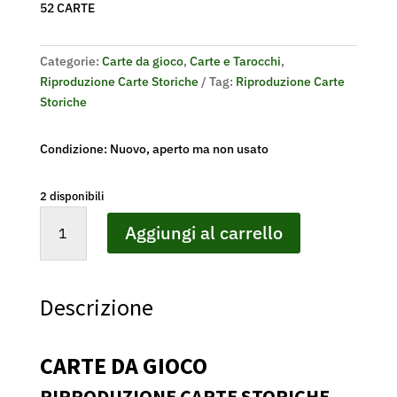
52 CARTE
Categorie:
Carte da gioco
,
Carte e Tarocchi
,
Riproduzione Carte Storiche
Tag:
Riproduzione Carte
Storiche
Condizione: Nuovo, aperto ma non usato
2 disponibili
CARTE
Aggiungi al carrello
DA
GIOCO
STORICHE,
ISOLE
Descrizione
BRITANNICHE
1790
quantità
CARTE DA GIOCO
RIPRODUZIONE CARTE STORICHE