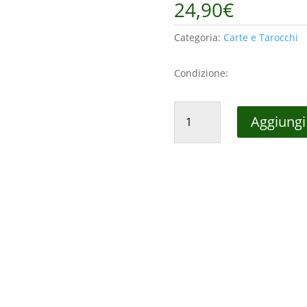
24,90
€
Categoria:
Carte e Tarocchi
Condizione:
CARTE
Aggiungi 
DA
REGIONALI
ROMAGNOLE
ASS
-
VINTAGE
RARE
-
quantità