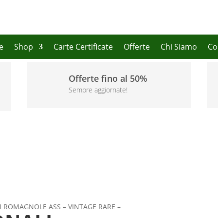
e
Shop
Carte Certificate
Offerte
Chi Siamo
Co
Offerte fino al 50%
Sempre aggiornate!
I ROMAGNOLE ASS – VINTAGE RARE –