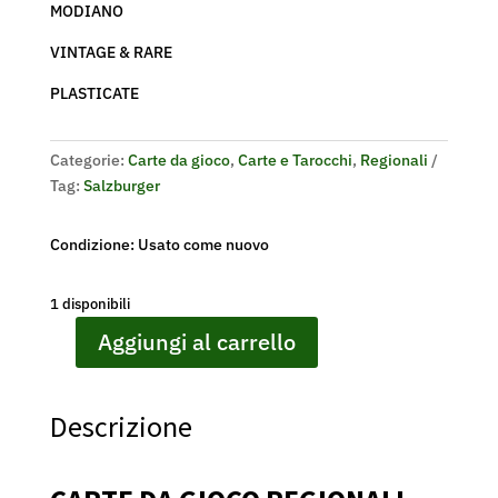
MODIANO
VINTAGE & RARE
PLASTICATE
Categorie:
Carte da gioco
,
Carte e Tarocchi
,
Regionali
Tag:
Salzburger
Condizione: Usato come nuovo
1 disponibili
Aggiungi al carrello
CARTE
DA
GIOCO
Descrizione
REGIONALI
SALZBURGER
SPIELKARTEN