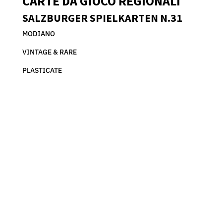
CARTE DA GIOCO REGIONALI
N.31
-
SALZBURGER SPIELKARTEN N.31
MODIANO
MODIANO
-
VINTAGE
VINTAGE & RARE
RARE
PLASTICATE
-
D3
quantità