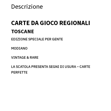
GIOCO
Descrizione
REGIONALI
TOSCANE
-
CARTE DA GIOCO REGIONALI
MODIANO/GENTE
-
TOSCANE
VINTAGE
EDIZIONE SPECIALE PER GENTE
RARE
-
MODIANO
D4
VINTAGE & RARE
quantità
LA SCATOLA PRESENTA SEGNI DI USURA – CARTE
PERFETTE