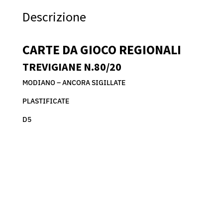
GIOCO
Descrizione
REGIONALI
TREVIGIANE
N.80/20
CARTE DA GIOCO REGIONALI
MODIANO
quantità
TREVIGIANE N.80/20
MODIANO – ANCORA SIGILLATE
PLASTIFICATE
D5