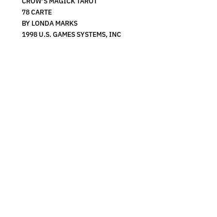
CROW’S MAGICK TAROT
78 CARTE
BY LONDA MARKS
1998 U.S. GAMES SYSTEMS, INC
Tarocco Egiziano –
TAROCCHI DEI
1983 U. S. Games
PELLEROSSA –
Systems – Vintage
NATIVE AMERICAN