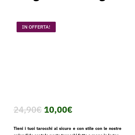
IN OFFERTA!
Il
Il
24,90
€
10,00
€
prezzo
prezzo
originale
attuale
era:
è:
Tieni i tuoi tarocchi al sicuro e con stile con le nostre