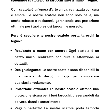
24,90€.
10,00€.
splendide scatole porta tarocchi fatte a mano in legno.
Ogni scatola è un’opera d’arte unica, realizzata con cura
e amore. Le nostre scatole non sono solo belle, ma
anche robuste e resistenti, garantendo una protezione
ottimale per i tuoi preziosi tarocchi e non solo.
Perché scegliere le nostre scatole porta tarocchi in
legno?
Realizzate a mano con amore:
Ogni scatola è un
pezzo unico, realizzato con cura e attenzione ai
dettagli.
Design elegante:
Le nostre scatole sono disponibili in
una varietà di design vintage per completare
qualsiasi arredamento.
Protezione ottimale:
Le nostre scatole offrono una
protezione sicura per i tuoi tarocchi, preservandoli da
polvere, danni e smarrimento.
Regalo perfetto:
Le nostre scatole porta tarocchi