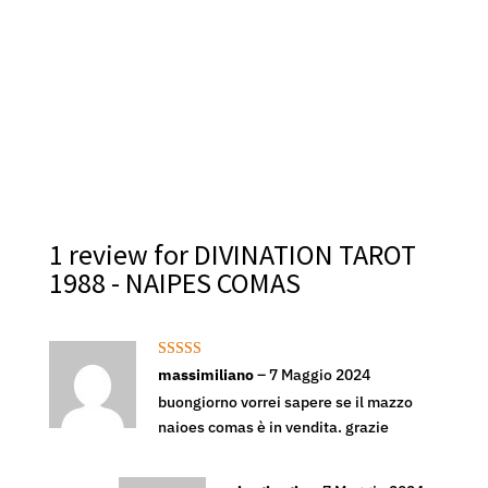
Vin
29,9
1 review for
DIVINATION TAROT
1988 - NAIPES COMAS
Valutato
5
su
massimiliano
–
7 Maggio 2024
5
buongiorno vorrei sapere se il mazzo
naioes comas è in vendita. grazie