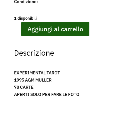
Condizione:
1 disponibili
Aggiungi al carrello
EXPERIMENTAL
TAROT
-
Descrizione
1995
AG
MULLER
EXPERIMENTAL TAROT
-
1995 AGM MULLER
RARE
78 CARTE
TAROCCHI
APERTI SOLO PER FARE LE FOTO
quantità