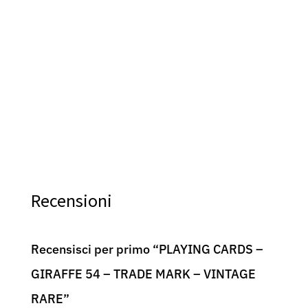
Playing Cards – Secrets of far East – Fournier –
Cart
Rare
Ros
Car
49,90
€
49,9
Recensioni
Recensisci per primo “PLAYING CARDS –
GIRAFFE 54 – TRADE MARK – VINTAGE
RARE”