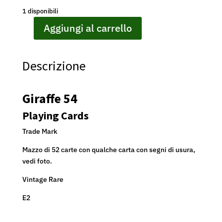
1 disponibili
Aggiungi al carrello
PLAYING
CARDS
-
Descrizione
GIRAFFE
54
-
Giraffe 54
TRADE
MARK
Playing Cards
-
Trade Mark
VINTAGE
RARE
Mazzo di 52 carte con qualche carta con segni di usura,
quantità
vedi foto.
Vintage Rare
E2