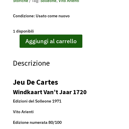
Storiche
Tag:
Solleone
,
Vito Arienti
Condizione: Usato come nuovo
1 disponibili
Aggiungi al carrello
JEU
DE
CARTES
Descrizione
-
WINDKAART
VAN'T
Jeu De Cartes
JAAR
1720
Windkaart Van’t Jaar 1720
-
Edizioni del Solleone 1971
SOLLEONE
-
Vito Arienti
VITO
Edizione numerata 80/100
ARIENTI