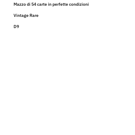
-
Mazzo di 54 carte in perfette condizioni
RARE
quantità
Vintage Rare
D9