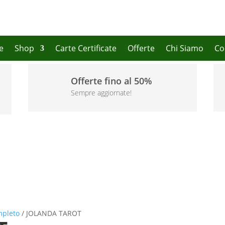
e
Shop
Carte Certificate
Offerte
Chi Siamo
Co
Offerte fino al 50%
Sempre aggiornate!
mpleto
/ JOLANDA TAROT