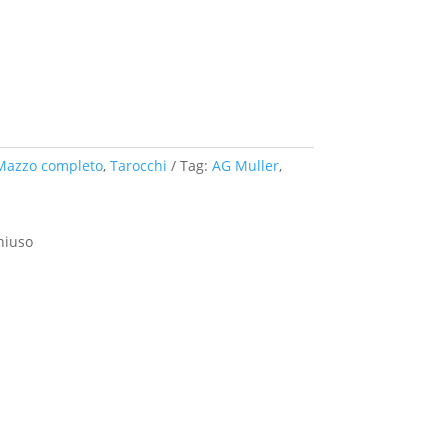
Mazzo completo
,
Tarocchi
Tag:
AG Muller
,
hiuso