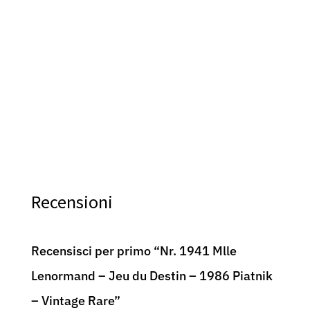
Le Petit Cartomancien – 1968 Grimaud – Vintage
Jeu 
Rare
1986
70,00
€
29,9
Recensioni
Recensisci per primo “Nr. 1941 Mlle
Lenormand – Jeu du Destin – 1986 Piatnik
– Vintage Rare”