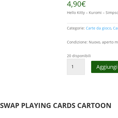
4,90
€
Hello Kitty – Kuromi – Simp
Categorie:
Carte da gioco
,
Ca
Condizione: Nuovo, aperto m
20 disponibili
LOT
Aggiungi 
OF
9
MIXED
SINGLE
SWAP
PLAYING
E SWAP PLAYING CARDS CARTOON
CARDS
CARTOON
quantità