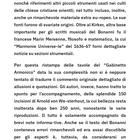
nonché riferimenti altri piccoli strumenti usati nei culti
delle chiese cristiane orientli; nel tutto incluso, inoltre,
anche un rimarchevole materiale extra eu-ropeo. Le sue
fonti furono di svariate origini. Oltre al Kirker, altra base
importante per gli scritti musicali del Bonanni fu il
francese Marin Mersenne, filosofo e matematico, la cui
“Marmonie Universe-le” del 1636-67 forni dettagliate
notizie su sezioni strumentali.
Per questa ristampa delle tavole del “Gabinetto
Armonico” data la sua complessità non si è neppure
tentato di tradurre il commento originale dettagliato di
allusioni e quotazioni. Gli autori, invece, hanno tratto lo
spunto per l’accompagnamento, delle splendide 150
incisioni di Arnold von We-sterhout, la cui bellezza resta
inalterata dopo ben 250 anni, nonostante le varie
riproduzioni. Il tutto è solamente accompagnato da
brevi note informa-tive. Anche se il testo del Bonanni
conteneva errori rimarchevoli ed era assai discutibile
per gli esperti è, tuttavia, da considerarsi un