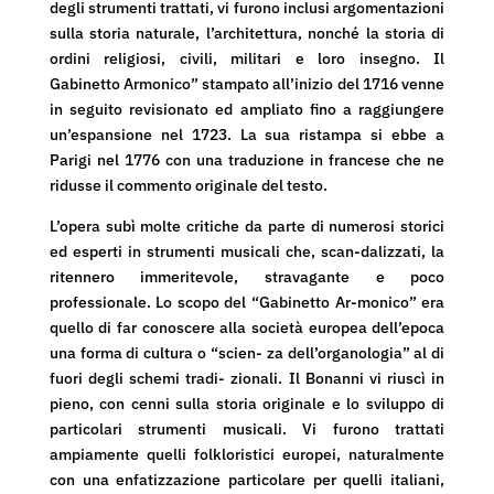
degli strumenti trattati, vi furono inclusi argomentazioni
sulla storia naturale, l’architettura, nonché la storia di
ordini religiosi, civili, militari e loro insegno. Il
Gabinetto Armonico” stampato all’inizio del 1716 venne
in seguito revisionato ed ampliato fino a raggiungere
un’espansione nel 1723. La sua ristampa si ebbe a
Parigi nel 1776 con una traduzione in francese che ne
ridusse il commento originale del testo.
L’opera subì molte critiche da parte di numerosi storici
ed esperti in strumenti musicali che, scan-dalizzati, la
ritennero immeritevole, stravagante e poco
professionale. Lo scopo del “Gabinetto Ar-monico” era
quello di far conoscere alla società europea dell’epoca
una forma di cultura o “scien- za dell’organologia” al di
fuori degli schemi tradi- zionali. Il Bonanni vi riuscì in
pieno, con cenni sulla storia originale e lo sviluppo di
particolari strumenti musicali. Vi furono trattati
ampiamente quelli folkloristici europei, naturalmente
con una enfatizzazione particolare per quelli italiani,