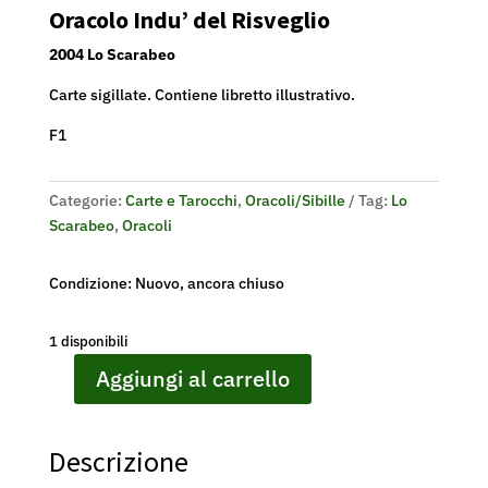
Oracolo Indu’ del Risveglio
2004 Lo Scarabeo
Carte sigillate. Contiene libretto illustrativo.
F1
Categorie:
Carte e Tarocchi
,
Oracoli/Sibille
Tag:
Lo
Scarabeo
,
Oracoli
Condizione: Nuovo, ancora chiuso
1 disponibili
Aggiungi al carrello
Oracolo
Indu'
del
Descrizione
Risveglio