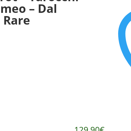
omeo – Dal
 Rare
129,90
€