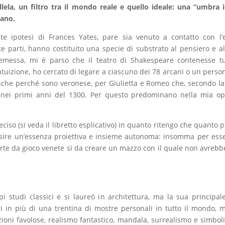
allela, un filtro tra il mondo reale e quello ideale: una “umb
iano.
nte ipotesi di Frances Yates, pare sia venuto a contatto con 
 parti, hanno costituito una specie di substrato al pensiero e all
emessa, mi è parso che il teatro di Shakespeare contenesse tu
ntuizione, ho cercato di legare a ciascuno dei 78 arcani o un pers
che perché sono veronese, per Giulietta e Romeo che, secondo la 
nei primi anni del 1300. Per questo predominano nella mia oper
eciso (si veda il libretto esplicativo) in quanto ritengo che quanto
isire un’essenza proiettiva e insieme autonoma: insomma per esser
rte da gioco venete sì da creare un mazzo con il quale non avrebb
studi classici e si laureò in architettura, ma la sua principale 
ri in più di una trentina di mostre personali in tutto il mondo, m
azioni favolose, realismo fantastico, mandala, surrealismo e simb