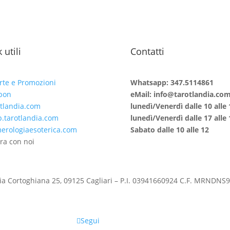
 utili
Contatti
rte e Promozioni
Whatsapp: 347.5114861
pon
eMail: info@tarotlandia.co
tlandia.com
lunedì/Venerdì dalle 10 alle 
.tarotlandia.com
lunedì/Venerdì dalle 17 alle 
rologiaesoterica.com
Sabato dalle 10 alle 12
ra con noi
ia Cortoghiana 25, 09125 Cagliari – P.I. 03941660924 C.F. MRNDN
Segui