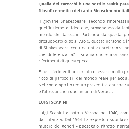
Quella dei tarocchi è una sottile realtà par
filosofo ermetico del tardo Rinascimento ital
Il giovane Shakespeare, secondo l’interessa
quell’insieme di idee che, provenendo da tante
mondo dei tarocchi. Partendo da questa pr
presupposto o, se si vuole, questa personale i
di Shakespeare, con una nativa preferenza, an
che differenza fa? – si amarono e morirono 
riferimenti di quest’epoca.
E nei riferimenti ho cercato di essere molto pr
ricco di particolari del mondo reale per acqu
Nel contempo ho tenuto presenti le antiche ca
e l’altro, anche i due amanti di Verona.
LUIGI SCAPINI
Luigi Scapini è nato a Verona nel 1946, compi 
dall’infanzia. Dal 1964 ha esposto i suoi lavo
mutare dei generi – paesaggio, ritratto, narr