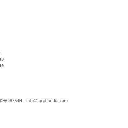
m
13
19
S90H60B354H – info@tarotlandia.com