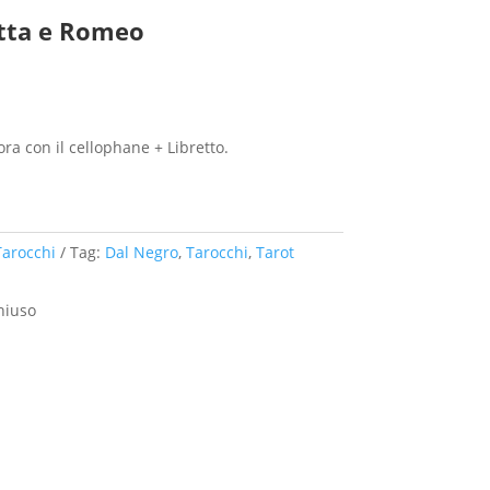
etta e Romeo
ra con il cellophane + Libretto.
Tarocchi
Tag:
Dal Negro
,
Tarocchi
,
Tarot
hiuso