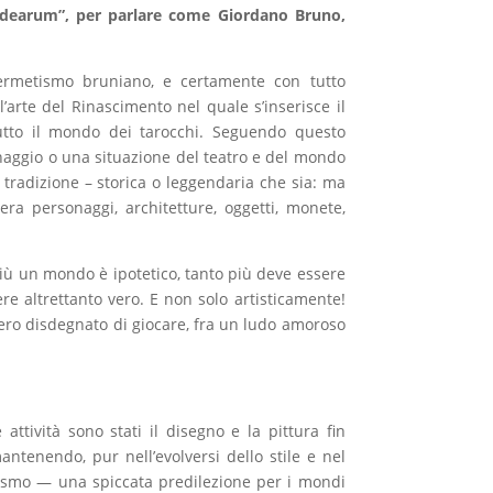
ra idearum”, per parlare come Giordano Bruno,
l’ermetismo bruniano, e certamente con tutto
’arte del Rinascimento nel quale s’inserisce il
tto il mondo dei tarocchi. Seguendo questo
onaggio o una situazione del teatro e del mondo
tradizione – storica o leggendaria che sia: ma
a personaggi, architetture, oggetti, monete,
 più un mondo è ipotetico, tanto più deve essere
e altrettanto vero. E non solo artisticamente!
ero disdegnato di giocare, fra un ludo amoroso
attività sono stati il disegno e la pittura fin
antenendo, pur nell’evolversi dello stile e nel
olismo — una spiccata predilezione per i mondi