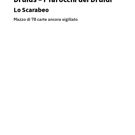
DRUIDS
-
Lo Scarabeo
I
Mazzo di 78 carte ancora sigillato
TAROCCHI
DEI
DRUIDI
-
LO
SCARABEO
quantità