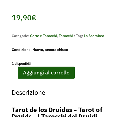
19,90
€
Categorie:
Carte e Tarocchi
,
Tarocchi
Tag:
Lo Scarabeo
Condizione: Nuovo, ancora chiuso
1 disponibili
Aggiungi al carrello
TAROT
DE
LOS
Descrizione
DRUIDAS
-
TAROT
Tarot de los Druidas – Tarot of
OF
Druids – I Tarocchi dei Druidi