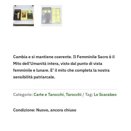
Cambia e si mantiene coerente. Il Femminile Sacro è il
Mito dell’Umanità intera, visto dal punto di vista
femminile e lunare. E’ il mito che completa la nostra
sensibilità patriarcale.
Categorie:
Carte e Tarocchi
,
Tarocchi
Tag:
Lo Scarabeo
Condizione: Nuovo, ancora chiuso