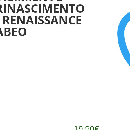
 RINASCIMENTO
E RENAISSANCE
RABEO
19,90
€