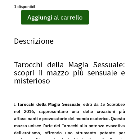
1 disponibili
Aggiungi al carrello
Tarocchi
della
Magia
Descrizione
Sessuale
-
Lo
Tarocchi della Magia Sessuale:
Scarabeo
scopri il mazzo più sensuale e
quantità
misterioso
I
Tarocchi della Magia Sessuale
, editi da
Lo Scarabeo
nel 2016, rappresentano una delle creazioni più
affascinanti e provocatorie del mondo esoterico. Questo
mazzo unisce l’arte dei Tarocchi alla potenza evocativa
dell’erotismo, offrendo uno strumento potente per