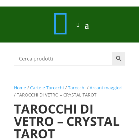

Home
/
Carte e Tarocchi
/
Tarocchi
/
Arcani maggiori
/ TAROCCHI DI VETRO – CRYSTAL TAROT
TAROCCHI DI
VETRO – CRYSTAL
TAROT