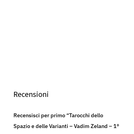
Angel Tarot – 2007 AGMuller – by N.Arnett &
Tar
L.Oukhaneva – 78 Cards
Mull
89,00
€
120,
Recensioni
Recensisci per primo “Tarocchi dello
Spazio e delle Varianti – Vadim Zeland – 1°