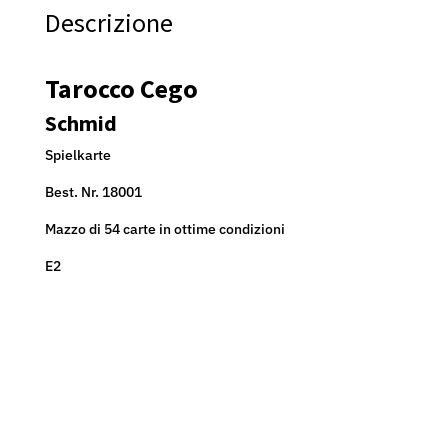
-
Descrizione
SCHMID
-
SPIELKARTE
Tarocco Cego
quantità
Schmid
Spielkarte
Best. Nr. 18001
Mazzo di 54 carte in ottime condizioni
E2