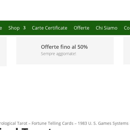
e
Shop
Carte Certificate
Offerte
Chi Siamo
Co
Offerte fino al 50%
Sempre aggiornate!
trological Tarot – Fortune Telling Cards – 1983 U. S. Games Systems