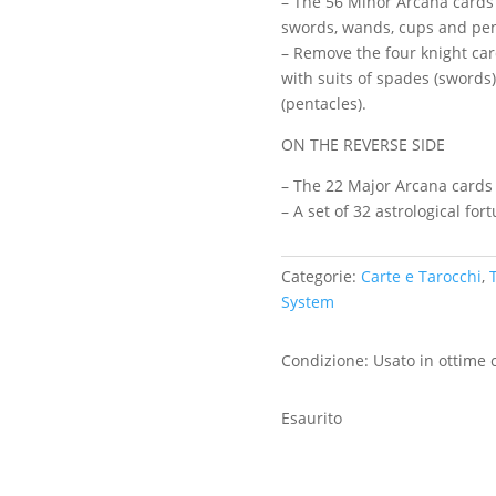
– The 56 Minor Arcana cards o
swords, wands, cups and pen
– Remove the four knight car
with suits of spades (swords
(pentacles).
ON THE REVERSE SIDE
– The 22 Major Arcana cards 
– A set of 32 astrological for
Categorie:
Carte e Tarocchi
,
System
Condizione: Usato in ottime 
Esaurito