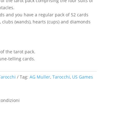
f the tarot pack comprising the four suits of
tacles.
ds and you have a regular pack of 52 cards
), clubs (wands), hearts (cups) and diamonds
of the tarot pack.
tune-telling cards.
Tarocchi
Tag:
AG Muller
,
Tarocchi
,
US Games
condizioni