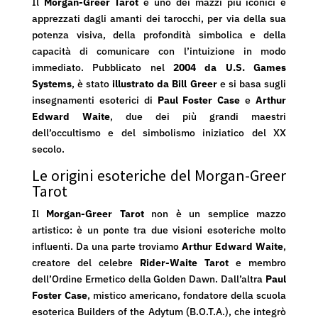
Il
Morgan-Greer Tarot
è uno dei mazzi più iconici e
apprezzati dagli amanti dei tarocchi, per via della sua
potenza visiva, della profondità simbolica e della
capacità di comunicare con l’intuizione in modo
immediato. Pubblicato nel
2004 da U.S. Games
Systems
, è stato
illustrato da Bill Greer
e si basa sugli
insegnamenti esoterici di
Paul Foster Case
e
Arthur
Edward Waite
, due dei più grandi maestri
dell’occultismo e del simbolismo iniziatico del XX
secolo.
Le origini esoteriche del Morgan-Greer
Tarot
Il
Morgan-Greer Tarot
non è un semplice mazzo
artistico: è un ponte tra due visioni esoteriche molto
influenti. Da una parte troviamo
Arthur Edward Waite
,
creatore del celebre
Rider-Waite Tarot
e membro
dell’Ordine Ermetico della Golden Dawn. Dall’altra
Paul
Foster Case
, mistico americano, fondatore della scuola
esoterica Builders of the Adytum (B.O.T.A.), che integrò