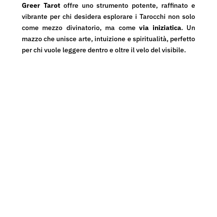
Greer Tarot
offre uno strumento potente, raffinato e
vibrante per chi desidera esplorare i Tarocchi non solo
come mezzo divinatorio, ma come
via iniziatica
. Un
mazzo che unisce arte, intuizione e spiritualità, perfetto
per chi vuole leggere dentro e oltre il velo del visibile.
In offerta!